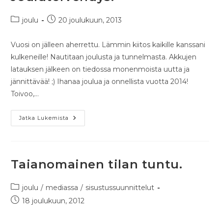
joulu
20 joulukuun, 2013
Vuosi on jälleen aherrettu. Lämmin kiitos kaikille kanssani
kulkeneille! Nautitaan joulusta ja tunnelmasta. Akkujen
latauksen jälkeen on tiedossa monenmoista uutta ja
jännittävää! ;) Ihanaa joulua ja onnellista vuotta 2014!
Toivoo,…
Jatka Lukemista
Taianomainen tilan tuntu.
joulu
/
mediassa
/
sisustussuunnittelut
18 joulukuun, 2012