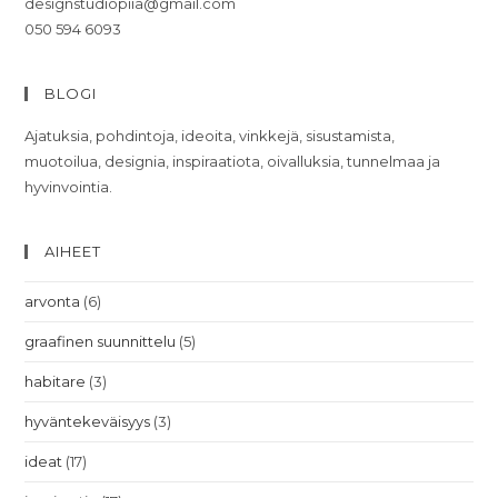
designstudiopiia@gmail.com
050 594 6093
BLOGI
Ajatuksia, pohdintoja, ideoita, vinkkejä, sisustamista,
muotoilua, designia, inspiraatiota, oivalluksia, tunnelmaa ja
hyvinvointia.
AIHEET
arvonta
(6)
graafinen suunnittelu
(5)
habitare
(3)
hyväntekeväisyys
(3)
ideat
(17)