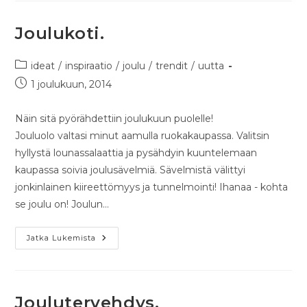
Joulukoti.
ideat
/
inspiraatio
/
joulu
/
trendit
/
uutta
1 joulukuun, 2014
Näin sitä pyörähdettiin joulukuun puolelle!
Jouluolo valtasi minut aamulla ruokakaupassa. Valitsin
hyllystä lounassalaattia ja pysähdyin kuuntelemaan
kaupassa soivia joulusävelmiä. Sävelmistä välittyi
jonkinlainen kiireettömyys ja tunnelmointi! Ihanaa - kohta
se joulu on! Joulun…
Jatka Lukemista
Joulutervehdys.