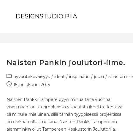
joulu
DESIGNSTUDIO PIIA
>
joulu
Naisten Pankin joulutori-ilme.
hyväntekeväisyys
/
ideat
/
inspiraatio
/
joulu
/
sisustamin
15 joulukuun, 2015
Naisten Pankki Tampere pyysi minua tänä vuonna
visioimaan joulutorimökkinsä visuaalista ilmettä. Tehtävä
oli minulle mieluinen, sillä tämän tyyppisessä projektissa
en olekaan ollut mukana. Naisten Pankki Tampere on
aiemminkin ollut Tampereen Keskustorin Joulutorilla…