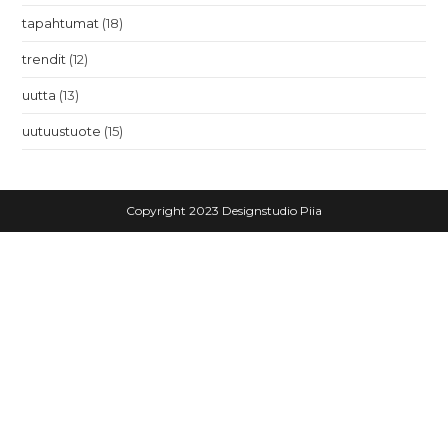
tapahtumat
(18)
trendit
(12)
uutta
(13)
uutuustuote
(15)
Copyright 2023 Designstudio Piia