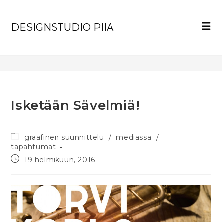
Blogi
DESIGNSTUDIO PIIA
>
mediassa
>
Isketään Sävelmiä!
Isketään Sävelmiä!
graafinen suunnittelu
/
mediassa
/
tapahtumat
19 helmikuun, 2016