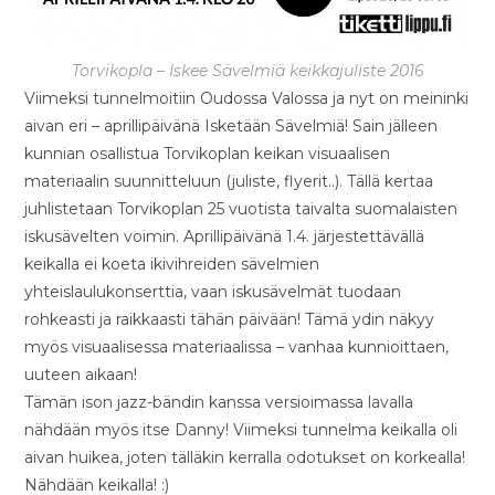
Torvikopla – Iskee Sävelmiä keikkajuliste 2016
Viimeksi tunnelmoitiin Oudossa Valossa ja nyt on meininki
aivan eri – aprillipäivänä Isketään Sävelmiä! Sain jälleen
kunnian osallistua Torvikoplan keikan visuaalisen
materiaalin suunnitteluun (juliste, flyerit..). Tällä kertaa
juhlistetaan Torvikoplan 25 vuotista taivalta suomalaisten
iskusävelten voimin. Aprillipäivänä 1.4. järjestettävällä
keikalla ei koeta ikivihreiden sävelmien
yhteislaulukonserttia, vaan iskusävelmät tuodaan
rohkeasti ja raikkaasti tähän päivään! Tämä ydin näkyy
myös visuaalisessa materiaalissa – vanhaa kunnioittaen,
uuteen aikaan!
Tämän ison jazz-bändin kanssa versioimassa lavalla
nähdään myös itse Danny! Viimeksi tunnelma keikalla oli
aivan huikea, joten tälläkin kerralla odotukset on korkealla!
Nähdään keikalla! :)