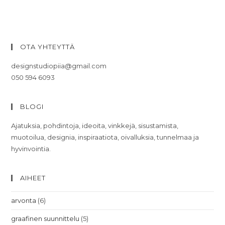
OTA YHTEYTTÄ
designstudiopiia@gmail.com
050 594 6093
BLOGI
Ajatuksia, pohdintoja, ideoita, vinkkejä, sisustamista,
muotoilua, designia, inspiraatiota, oivalluksia, tunnelmaa ja
hyvinvointia.
AIHEET
arvonta
(6)
graafinen suunnittelu
(5)